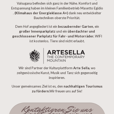
Valsugana befinden sich ganz in der Nähe. Komfort und
Entspannung haben im kleinen Familienbetrieb Masetto Egidio
.
(Klimahaus der Energieklasse A+)
dank neu entwickelter
Bautechniken oberste Priorität.
Dem Hof angegliedert ist ein
bezaubernder Garten
, ein
großer Innenparkplatz
und ein
überdachter und
geschlossener Parkplatz für Fahr- und Motorräder.
WIFI
ist kostenlos. Tiere sind nicht erlaubt.
Wir sind Partner der Kulturplattform
Arte Sella
, wo
zeitgenössische Kunst, Musik und Tanz sich gegenseitig
inspirieren.
Unser gemeinsames Ziel ist es, den
nachhaltigen Tourismus
zu fördern
.Wir freuen uns auf Sie!
Kontaktieren Sie uns
direkt, damit wir uns